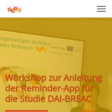
Workshop zur Anleitung
der Reminder-App für
die Studie DAI-BREAC