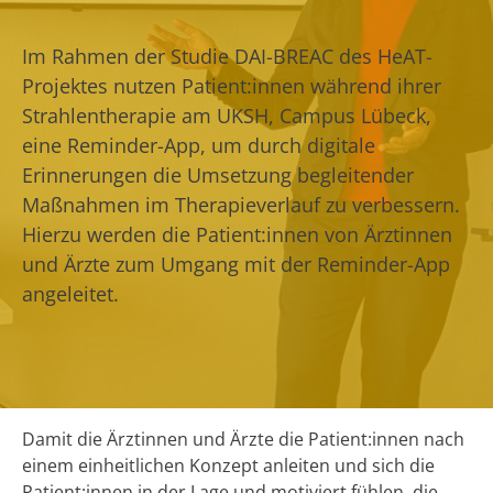
Im Rahmen der Studie DAI-BREAC des HeAT-
Projektes nutzen Patient:innen während ihrer
Strahlentherapie am UKSH, Campus Lübeck,
eine Reminder-App, um durch digitale
Erinnerungen die Umsetzung begleitender
Maßnahmen im Therapieverlauf zu verbessern.
Hierzu werden die Patient:innen von Ärztinnen
und Ärzte zum Umgang mit der Reminder-App
angeleitet.
Damit die Ärztinnen und Ärzte die Patient:innen nach
einem einheitlichen Konzept anleiten und sich die
Patient:innen in der Lage und motiviert fühlen, die