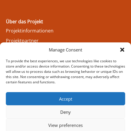
Über das Projekt
Projektinformationen
Projektpartner
Manage Consent
To provide the best experiences, we use technologies like cookies to
Kontakt uns
store and/or access device information. Consenting to these technologies
will allow us to process data such as browsing behavior or unique IDs on
Kontakt
this site. Not consenting or withdrawing consent, may adversely affect
certain features and functions.
Cookie Policy (EU)
Accept
Deny
View preferences