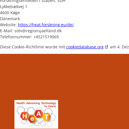
Forskningsenheden i Staben, SUH
Lykkebækvej 1
4600 Køge
Dänemark
Website:
https://heat.forskning.eu/de/
E-Mail:
sotv@
regionsjaelland.dk
Telefonnummer: +4521519069
Diese Cookie-Richtlinie wurde mit
cookiedatabase.org
am 4. Dez