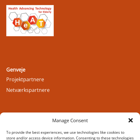
Genveje
Projektpartnere
Netværkspartnere
Om
Manage Consent
Om projektet – ny
To provide the best experiences, we use technologies like cookies to
Cookie Policy (EU)
store and/or access device information. Consenting to these technologies