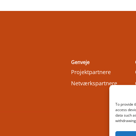
Genveje
Projektpartnere
Netværkspartnere
To provide t
access devic
data such as
withdrawing 