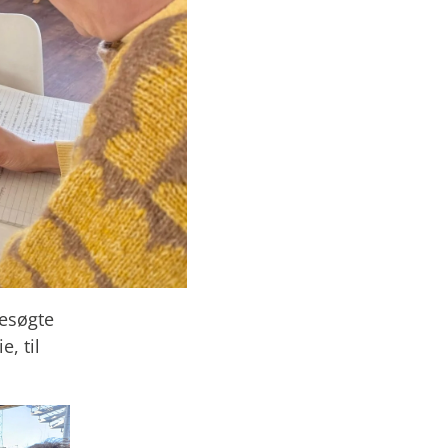
besøgte
e, til